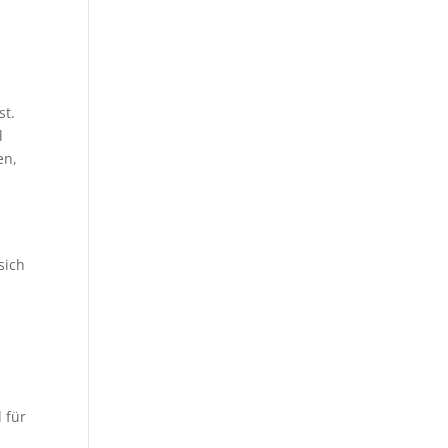
st.
l
en,
sich
 für