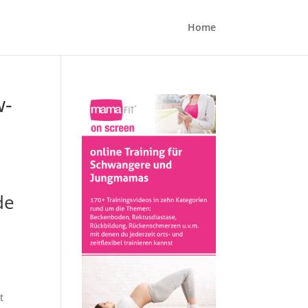
Home
w-
de
t