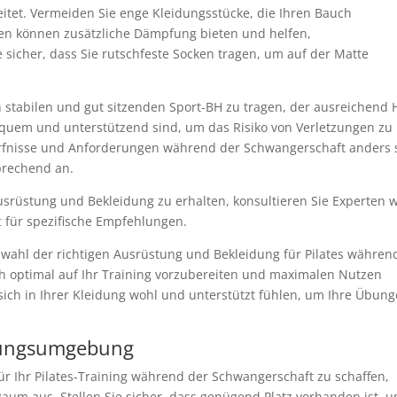
eitet. Vermeiden Sie enge Kleidungsstücke, die Ihren Bauch
en können zusätzliche Dämpfung bieten und helfen,
sicher, dass Sie rutschfeste Socken tragen, um auf der Matte
n stabilen und gut sitzenden Sport-BH zu tragen, der ausreichend 
bequem und unterstützend sind, um das Risiko von Verletzungen zu
ürfnisse und Anforderungen während der Schwangerschaft anders 
prechend an.
usrüstung und Bekleidung zu erhalten, konsultieren Sie Experten 
t
für spezifische Empfehlungen.
wahl der richtigen Ausrüstung und Bekleidung für Pilates währen
h optimal auf Ihr Training vorzubereiten und maximalen Nutzen
 sich in Ihrer Kleidung wohl und unterstützt fühlen, um Ihre Übun
Übungsumgebung
Ihr Pilates-Training während der Schwangerschaft zu schaffen,
aum aus. Stellen Sie sicher, dass genügend Platz vorhanden ist, 