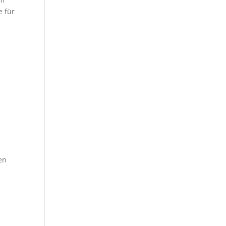
e für
en