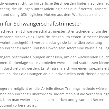
Schwangere nicht nur körperliche Beschwerden lindern, sondern a
ichtig, die Übungen unter Anleitung eines qualifizierten Trainers
n und den größtmöglichen Nutzen aus dem Workout zu ziehen.
n für Schwangerschaftstrimester
rschiedenen Schwangerschaftstrimester ist entscheidend, um die
ährend dieser Zeit zu berücksichtigen. Im ersten Trimester könn
gewohnt durchgeführt werden, solange sie keine Überbelastung
genen Körper zu hören und bei Unwohlsein sofort eine Pause einzule
chwangere bestimmte Übungen anpassen, um den wachsenden Bauc
nen. Rückenlage sollte vermieden werden, und stattdessen könn
en durchgeführt werden. Es ist ratsam, sich von einem spezialisier
ustellen, dass die Übungen an die individuellen Bedürfnisse angep
gere ermöglicht es, die Vorteile dieser Trainingsmethode währe
ohne den Körper zu überfordern. Indem man auf die Veränderung
rt, kann man weiterhin von einem starken und gesunden Becken
ptimal vorbereitet ist.