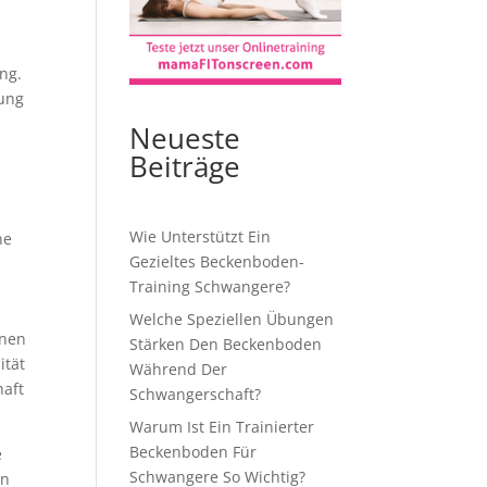
ng.
rung
Neueste
Beiträge
Wie Unterstützt Ein
ne
Gezieltes Beckenboden-
Training Schwangere?
Welche Speziellen Übungen
nnen
Stärken Den Beckenboden
ität
Während Der
haft
Schwangerschaft?
Warum Ist Ein Trainierter
Beckenboden Für
e
Schwangere So Wichtig?
ln