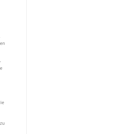
,
den
-
ie
ie
 zu