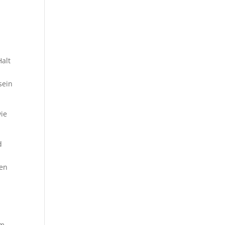
Halt
sein
wie
d
gen
um