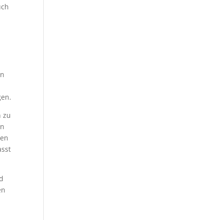
uch
en
gen.
h zu
en
ten
asst
nd
en